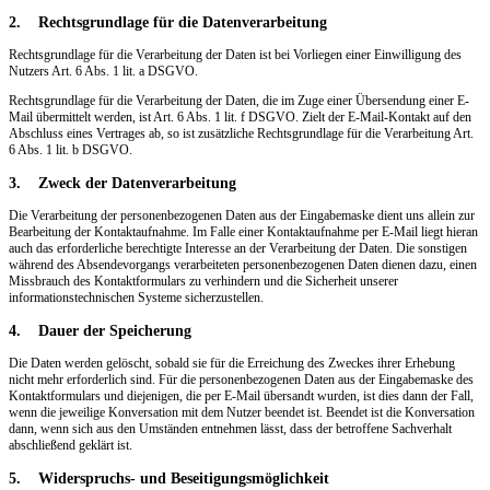
2. Rechtsgrundlage für die Datenverarbeitung
Rechtsgrundlage für die Verarbeitung der Daten ist bei Vorliegen einer Einwilligung des
Nutzers Art. 6 Abs. 1 lit. a DSGVO.
Rechtsgrundlage für die Verarbeitung der Daten, die im Zuge einer Übersendung einer E-
Mail übermittelt werden, ist Art. 6 Abs. 1 lit. f DSGVO. Zielt der E-Mail-Kontakt auf den
Abschluss eines Vertrages ab, so ist zusätzliche Rechtsgrundlage für die Verarbeitung Art.
6 Abs. 1 lit. b DSGVO.
3. Zweck der Datenverarbeitung
Die Verarbeitung der personenbezogenen Daten aus der Eingabemaske dient uns allein zur
Bearbeitung der Kontaktaufnahme. Im Falle einer Kontaktaufnahme per E-Mail liegt hieran
auch das erforderliche berechtigte Interesse an der Verarbeitung der Daten. Die sonstigen
während des Absendevorgangs verarbeiteten personenbezogenen Daten dienen dazu, einen
Missbrauch des Kontaktformulars zu verhindern und die Sicherheit unserer
informationstechnischen Systeme sicherzustellen.
4. Dauer der Speicherung
Die Daten werden gelöscht, sobald sie für die Erreichung des Zweckes ihrer Erhebung
nicht mehr erforderlich sind. Für die personenbezogenen Daten aus der Eingabemaske des
Kontaktformulars und diejenigen, die per E-Mail übersandt wurden, ist dies dann der Fall,
wenn die jeweilige Konversation mit dem Nutzer beendet ist. Beendet ist die Konversation
dann, wenn sich aus den Umständen entnehmen lässt, dass der betroffene Sachverhalt
abschließend geklärt ist.
5. Widerspruchs- und Beseitigungsmöglichkeit