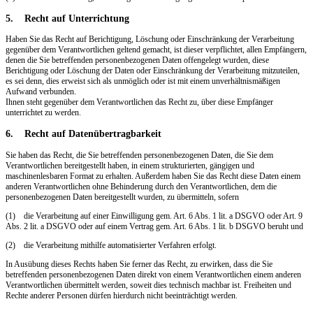
5. Recht auf Unterrichtung
Haben Sie das Recht auf Berichtigung, Löschung oder Einschränkung der Verarbeitung
gegenüber dem Verantwortlichen geltend gemacht, ist dieser verpflichtet, allen Empfängern,
denen die Sie betreffenden personenbezogenen Daten offengelegt wurden, diese
Berichtigung oder Löschung der Daten oder Einschränkung der Verarbeitung mitzuteilen,
es sei denn, dies erweist sich als unmöglich oder ist mit einem unverhältnismäßigen
Aufwand verbunden.
Ihnen steht gegenüber dem Verantwortlichen das Recht zu, über diese Empfänger
unterrichtet zu werden.
6. Recht auf Datenübertragbarkeit
Sie haben das Recht, die Sie betreffenden personenbezogenen Daten, die Sie dem
Verantwortlichen bereitgestellt haben, in einem strukturierten, gängigen und
maschinenlesbaren Format zu erhalten. Außerdem haben Sie das Recht diese Daten einem
anderen Verantwortlichen ohne Behinderung durch den Verantwortlichen, dem die
personenbezogenen Daten bereitgestellt wurden, zu übermitteln, sofern
(1) die Verarbeitung auf einer Einwilligung gem. Art. 6 Abs. 1 lit. a DSGVO oder Art. 9
Abs. 2 lit. a DSGVO oder auf einem Vertrag gem. Art. 6 Abs. 1 lit. b DSGVO beruht und
(2) die Verarbeitung mithilfe automatisierter Verfahren erfolgt.
In Ausübung dieses Rechts haben Sie ferner das Recht, zu erwirken, dass die Sie
betreffenden personenbezogenen Daten direkt von einem Verantwortlichen einem anderen
Verantwortlichen übermittelt werden, soweit dies technisch machbar ist. Freiheiten und
Rechte anderer Personen dürfen hierdurch nicht beeinträchtigt werden.