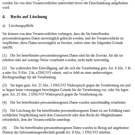
werden Sie von dem Verantwortlichen unterrichtet bevor die Einschränkung aufgehoben
wird.
4. Recht auf Löschung
a) Löschungspflicht
Sie können von dem Verantwortlichen verlangen, dass die Sie betreffenden
personenbezogenen Daten unverzüglich gelöscht werden, und der Verantwortliche ist
verpflichtet, diese Daten unverzüglich zu löschen, sofern einer der folgenden Gründe
zutrifft:
(1) Die Sie betreffenden personenbezogenen Daten sind für die Zwecke, für die sie
erhoben oder auf sonstige Weise verarbeitet wurden, nicht mehr notwendig.
(2) Sie widerrufen Ihre Einwilligung, auf die sich die Verarbeitung gem. Art. 6 Abs. 1 lit.
a oder Art. 9 Abs. 2 lit. a DSGVO stützte, und es fehlt an einer anderweitigen
Rechtsgrundlage für die Verarbeitung.
(3) Sie legen gem. Art. 21 Abs. 1 DSGVO Widerspruch gegen die Verarbeitung ein und
es liegen keine vorrangigen berechtigten Gründe für die Verarbeitung vor, oder Sie legen
gem. Art. 21 Abs. 2 DSGVO Widerspruch gegen die Verarbeitung ein.
(4) Die Sie betreffenden personenbezogenen Daten wurden unrechtmäßig verarbeitet.
(5) Die Löschung der Sie betreffenden personenbezogenen Daten ist zur Erfüllung einer
rechtlichen Verpflichtung nach dem Unionsrecht oder dem Recht der Mitgliedstaaten
erforderlich, dem der Verantwortliche unterliegt.
(6) Die Sie betreffenden personenbezogenen Daten wurden in Bezug auf angebotene
Dienste der Informationsgesellschaft gemäß Art. 8 Abs. 1 DSGVO erhoben.