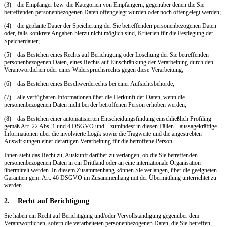
(3) die Empfänger bzw. die Kategorien von Empfängern, gegenüber denen die Sie
betreffenden personenbezogenen Daten offengelegt wurden oder noch offengelegt werden;
(4) die geplante Dauer der Speicherung der Sie betreffenden personenbezogenen Daten
oder, falls konkrete Angaben hierzu nicht möglich sind, Kriterien für die Festlegung der
Speicherdauer;
(5) das Bestehen eines Rechts auf Berichtigung oder Löschung der Sie betreffenden
personenbezogenen Daten, eines Rechts auf Einschränkung der Verarbeitung durch den
Verantwortlichen oder eines Widerspruchsrechts gegen diese Verarbeitung;
(6) das Bestehen eines Beschwerderechts bei einer Aufsichtsbehörde;
(7) alle verfügbaren Informationen über die Herkunft der Daten, wenn die
personenbezogenen Daten nicht bei der betroffenen Person erhoben werden;
(8) das Bestehen einer automatisierten Entscheidungsfindung einschließlich Profiling
gemäß Art. 22 Abs. 1 und 4 DSGVO und – zumindest in diesen Fällen – aussagekräftige
Informationen über die involvierte Logik sowie die Tragweite und die angestrebten
Auswirkungen einer derartigen Verarbeitung für die betroffene Person.
Ihnen steht das Recht zu, Auskunft darüber zu verlangen, ob die Sie betreffenden
personenbezogenen Daten in ein Drittland oder an eine internationale Organisation
übermittelt werden. In diesem Zusammenhang können Sie verlangen, über die geeigneten
Garantien gem. Art. 46 DSGVO im Zusammenhang mit der Übermittlung unterrichtet zu
werden.
2. Recht auf Berichtigung
Sie haben ein Recht auf Berichtigung und/oder Vervollständigung gegenüber dem
Verantwortlichen, sofern die verarbeiteten personenbezogenen Daten, die Sie betreffen,