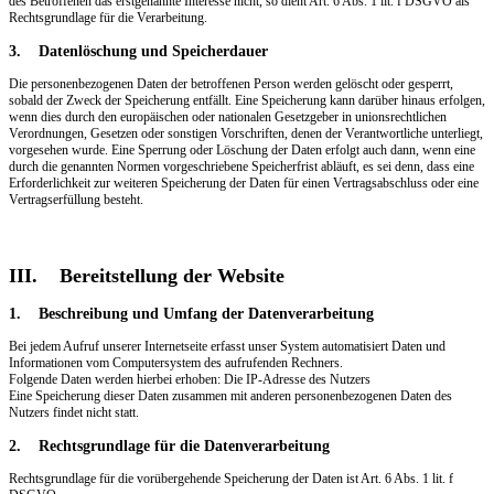
des Betroffenen das erstgenannte Interesse nicht, so dient Art. 6 Abs. 1 lit. f DSGVO als
Rechtsgrundlage für die Verarbeitung.
3. Datenlöschung und Speicherdauer
Die personenbezogenen Daten der betroffenen Person werden gelöscht oder gesperrt,
sobald der Zweck der Speicherung entfällt. Eine Speicherung kann darüber hinaus erfolgen,
wenn dies durch den europäischen oder nationalen Gesetzgeber in unionsrechtlichen
Verordnungen, Gesetzen oder sonstigen Vorschriften, denen der Verantwortliche unterliegt,
vorgesehen wurde. Eine Sperrung oder Löschung der Daten erfolgt auch dann, wenn eine
durch die genannten Normen vorgeschriebene Speicherfrist abläuft, es sei denn, dass eine
Erforderlichkeit zur weiteren Speicherung der Daten für einen Vertragsabschluss oder eine
Vertragserfüllung besteht.
III. Bereitstellung der Website
1. Beschreibung und Umfang der Datenverarbeitung
Bei jedem Aufruf unserer Internetseite erfasst unser System automatisiert Daten und
Informationen vom Computersystem des aufrufenden Rechners.
Folgende Daten werden hierbei erhoben: Die IP-Adresse des Nutzers
Eine Speicherung dieser Daten zusammen mit anderen personenbezogenen Daten des
Nutzers findet nicht statt.
2. Rechtsgrundlage für die Datenverarbeitung
Rechtsgrundlage für die vorübergehende Speicherung der Daten ist Art. 6 Abs. 1 lit. f