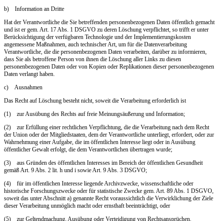
b) Information an Dritte
Hat der Verantwortliche die Sie betreffenden personenbezogenen Daten öffentlich gemacht
und ist er gem. Art. 17 Abs. 1 DSGVO zu deren Löschung verpflichtet, so trifft er unter
Berücksichtigung der verfügbaren Technologie und der Implementierungskosten
angemessene Maßnahmen, auch technischer Art, um für die Datenverarbeitung
Verantwortliche, die die personenbezogenen Daten verarbeiten, darüber zu informieren,
dass Sie als betroffene Person von ihnen die Löschung aller Links zu diesen
personenbezogenen Daten oder von Kopien oder Replikationen dieser personenbezogenen
Daten verlangt haben.
c) Ausnahmen
Das Recht auf Löschung besteht nicht, soweit die Verarbeitung erforderlich ist
(1) zur Ausübung des Rechts auf freie Meinungsäußerung und Information;
(2) zur Erfüllung einer rechtlichen Verpflichtung, die die Verarbeitung nach dem Recht
der Union oder der Mitgliedstaaten, dem der Verantwortliche unterliegt, erfordert, oder zur
Wahrnehmung einer Aufgabe, die im öffentlichen Interesse liegt oder in Ausübung
öffentlicher Gewalt erfolgt, die dem Verantwortlichen übertragen wurde;
(3) aus Gründen des öffentlichen Interesses im Bereich der öffentlichen Gesundheit
gemäß Art. 9 Abs. 2 lit. h und i sowie Art. 9 Abs. 3 DSGVO;
(4) für im öffentlichen Interesse liegende Archivzwecke, wissenschaftliche oder
historische Forschungszwecke oder für statistische Zwecke gem. Art. 89 Abs. 1 DSGVO,
soweit das unter Abschnitt a) genannte Recht voraussichtlich die Verwirklichung der Ziele
dieser Verarbeitung unmöglich macht oder ernsthaft beeinträchtigt, oder
(5) zur Geltendmachung, Ausübung oder Verteidigung von Rechtsansprüchen.